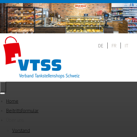
DE
FR
IT
Home
Beitrittsformular
Über uns
Vorstand