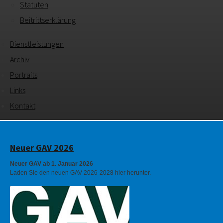
Statuten
Beitrittserklärung
Dienstleistungen
Archiv
Portraits
Links
Kontakt
Neuer GAV 2026
Neuer GAV ab 1. Januar 2026
Laden Sie den neuen GAV 2026-2028 hier herunter.