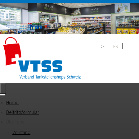
DE
FR
IT
Home
Beitrittsformular
Über uns
Vorstand