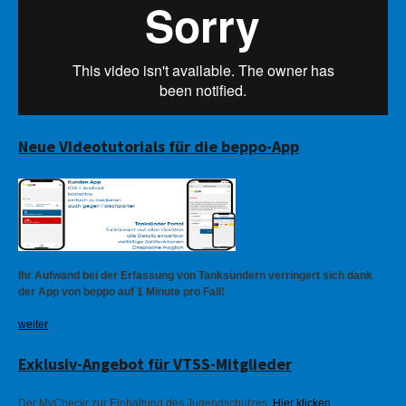
Neue Videotutorials für die beppo-App
Ihr Aufwand bei der Erfassung von Tanksündern verringert sich dank
der App von beppo auf 1 Minute pro Fall!
weiter
Exklusiv-Angebot für VTSS-Mitglieder
Der MyCheckr zur Einhaltung des Jugendschutzes.
Hier klicken
.